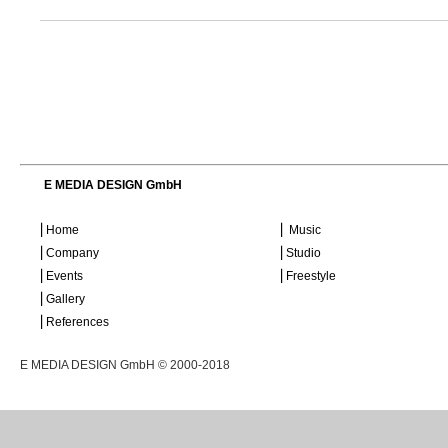
E MEDIA DESIGN GmbH
⎜Home
⎜ Music
⎜Company
⎜Studio
⎜Events
⎜Freestyle
⎜Gallery
⎜References
E MEDIA DESIGN GmbH © 2000-2018