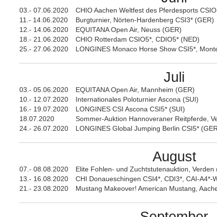
03.- 07.06.2020
CHIO Aachen Weltfest des Pferdesports CSI
11.- 14.06.2020
Burgturnier, Nörten-Hardenberg CSI3* (GER)
12.- 14.06.2020
EQUITANA Open Air, Neuss (GER)
18.- 21.06.2020
CHIO Rotterdam CSIO5*, CDIO5* (NED)
25.- 27.06.2020
LONGINES Monaco Horse Show CSI5*, Monte
Juli
03.- 05.06.2020
EQUITANA Open Air, Mannheim (GER)
10.- 12.07.2020
Internationales Poloturnier Ascona (SUI)
16.- 19.07.2020
LONGINES CSI Ascona CSI5* (SUI)
18.07.2020
Sommer-Auktion Hannoveraner Reitpferde, V
24.- 26.07.2020
LONGINES Global Jumping Berlin CSI5* (GER
August
07.- 08.08.2020
Elite Fohlen- und Zuchtstutenauktion, Verden
13.- 16.08.2020
CHI Donaueschingen CSI4*, CDI3*, CAI-A4*
21.- 23.08.2020
Mustang Makeover! American Mustang, Aach
September